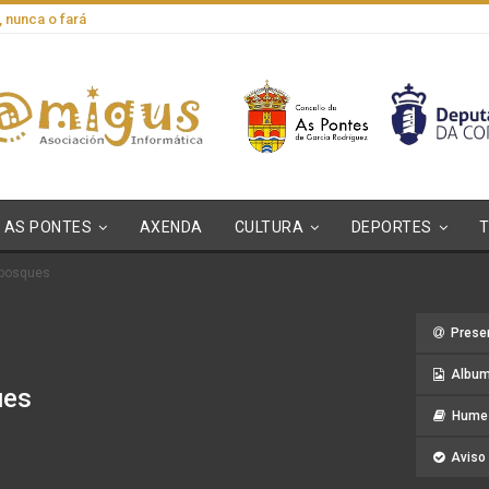
, nunca o fará
AS PONTES
AXENDA
CULTURA
DEPORTES
 bosques
Prese
Album
ues
Hume 
Aviso 