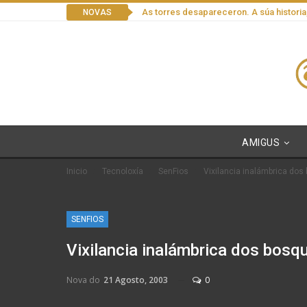
As torres desapareceron. A súa historia
NOVAS
AMIGUS
Inicio
Tecnoloxía
SenFios
Vixilancia inalámbrica dos
SENFIOS
Vixilancia inalámbrica dos bosq
Nova do
21 Agosto, 2003
0