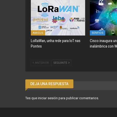
AMIGUS
SENFIOS
LoRaWan, unha rede para IoT nas
Cisco inaugura un
Pontes
inalámbrica con Wi
ANTERIOR
SEGUINTE
DEJA UNA RESPUESTA
Tes que
iniciar sesión
para publicar comentarios.