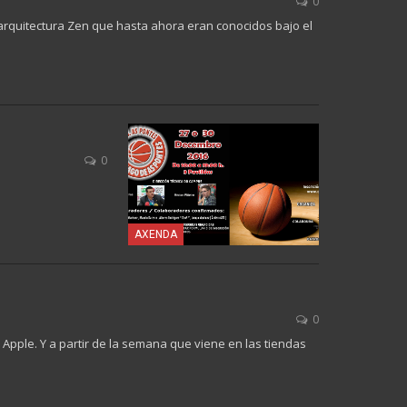
0
arquitectura Zen que hasta ahora eran conocidos bajo el
0
AXENDA
0
 Apple. Y a partir de la semana que viene en las tiendas