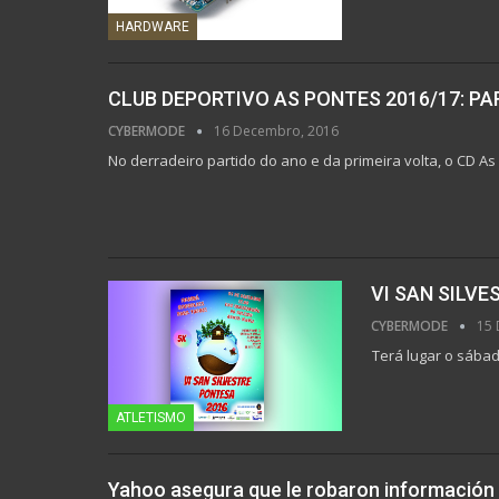
HARDWARE
CLUB DEPORTIVO AS PONTES 2016/17: PA
CYBERMODE
16 Decembro, 2016
No derradeiro partido do ano e da primeira volta, o CD 
VI SAN SILV
CYBERMODE
15 
Terá lugar o sába
ATLETISMO
Yahoo asegura que le robaron información 