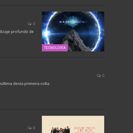
0
ndizaje profundo de
TECNOLOXÍA
0
última desta primeira volta.
0