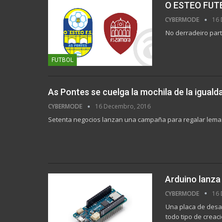
O ESTEO FUT
CYBERMODE
16 
No derradeiro part
FUTBOL
As Pontes se cuelga la mochila de la iguald
CYBERMODE
16 Decembro, 2016
Setenta negocios lanzan una campaña para regalar lema
Arduino lanza
CYBERMODE
16 
Una placa de desar
todo tipo de creac