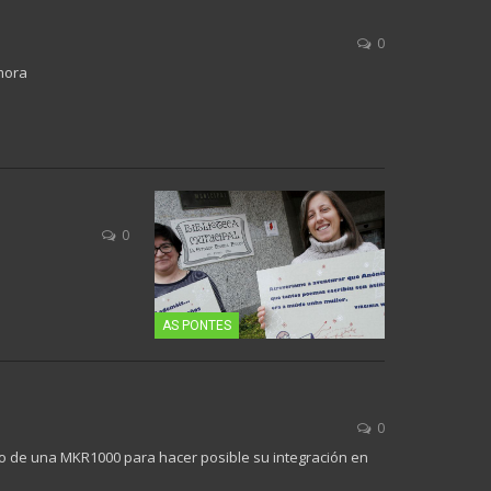
0
mora
0
AS PONTES
0
ño de una MKR1000 para hacer posible su integración en