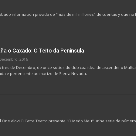
obado información privada de "más de mil millones" de cuentas y que no 
ña o Caxado: O Teito da Península
Decembro, 2016
 tres de Decembro, de once socios do club coa idea de ascender o Mulhacé
ada e pertencente ao macizo de Sierra Nevada.
l Cine Alovi O Catre Teatro presenta "O Medo Meu" unha serie de número