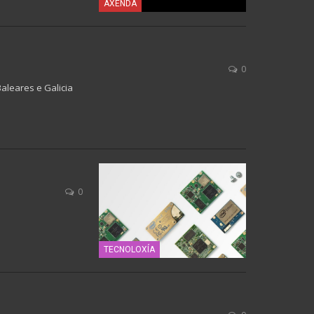
AXENDA
0
Baleares e Galicia
0
TECNOLOXÍA