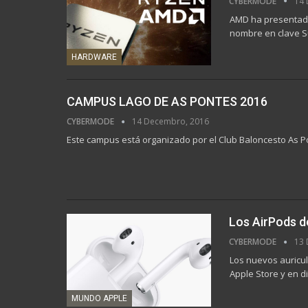
CYBERMODE
14 
AMD ha presentado 
nombre en clave S
HARDWARE
CAMPUS LAGO DE AS PONTES 2016
CYBERMODE
14 Decembro, 2016
Este campus está organizado por el Club Baloncesto As P
Los AirPods d
CYBERMODE
13 
Los nuevos auricul
Apple Store y en d
MUNDO APPLE