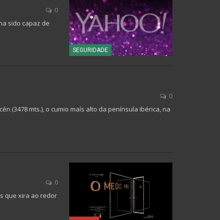
0
ha sido capaz de
SEGURIDADE
0
n (3478 mts.), o cumio maís alto da península ibérica, na
0
s que xira ao redor