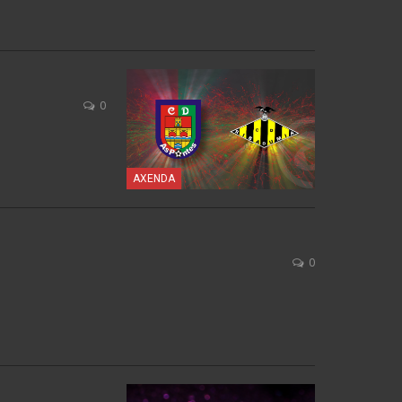
0
AXENDA
0