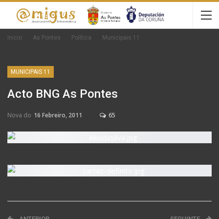
Inicio
As Pontes
Política
Municipais 11
MUNICIPAIS 11
Acto BNG As Pontes
Nova do
16 Febreiro, 2011
65
ANTERIOR
SEGUINTE