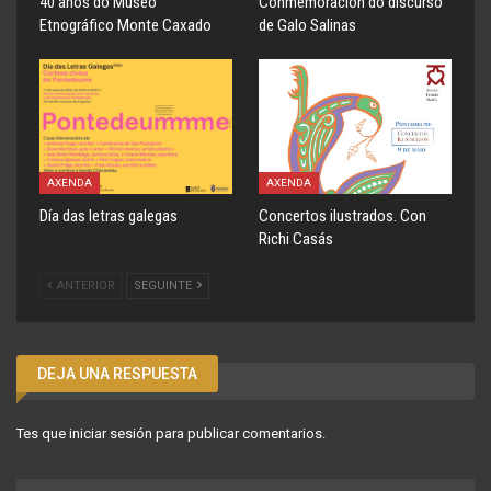
40 anos do Museo
Conmemoración do discurso
Etnográfico Monte Caxado
de Galo Salinas
AXENDA
AXENDA
Día das letras galegas
Concertos ilustrados. Con
Richi Casás
ANTERIOR
SEGUINTE
DEJA UNA RESPUESTA
Tes que
iniciar sesión
para publicar comentarios.