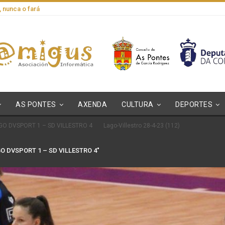
, nunca o fará
AS PONTES
AXENDA
CULTURA
DEPORTES
GO DVSPORT 1 – SD VILLESTRO 4
Lago-Villestro 28-4-23 (112)
O DVSPORT 1 – SD VILLESTRO 4"