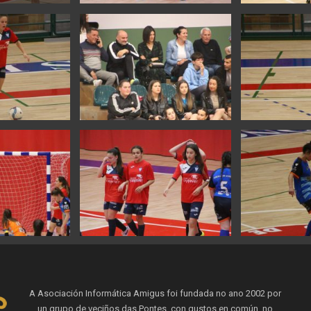
A Asociación Informática Amigus foi fundada no ano 2002 por
un grupo de veciños das Pontes, con gustos en común, no