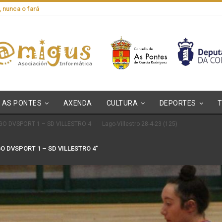
, nunca o fará
AS PONTES
AXENDA
CULTURA
DEPORTES
GO DVSPORT 1 – SD VILLESTRO 4
Lago-Villestro 28-4-23 (125)
O DVSPORT 1 – SD VILLESTRO 4"