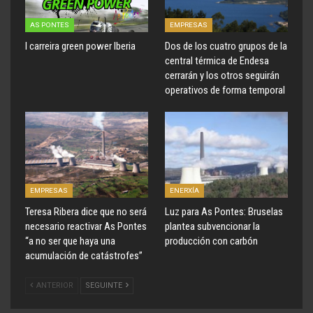
AS PONTES
EMPRESAS
I carreira green power Iberia
Dos de los cuatro grupos de la
central térmica de Endesa
cerrarán y los otros seguirán
operativos de forma temporal
EMPRESAS
ENERXÍA
Teresa Ribera dice que no será
Luz para As Pontes: Bruselas
necesario reactivar As Pontes
plantea subvencionar la
“a no ser que haya una
producción con carbón
acumulación de catástrofes”
ANTERIOR
SEGUINTE