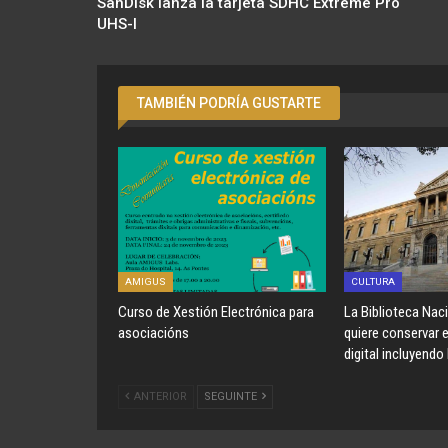
SanDisk lanza la tarjeta SDHC Extreme Pro
UHS-I
TAMBIÉN PODRÍA GUSTARTE
AMIGUS
CULTURA
Curso de Xestión Electrónica para
La Biblioteca Nac
asociacións
quiere conservar 
digital incluyendo
ANTERIOR
SEGUINTE