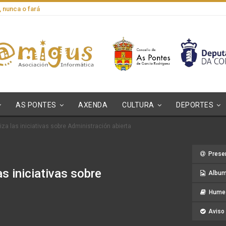
, nunca o fará
AS PONTES
AXENDA
CULTURA
DEPORTES
iza las iniciativas sobre Administración abierta
Prese
s iniciativas sobre
Album
Hume 
Aviso 