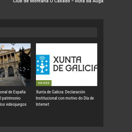
Club de Montaña O Caxado – Ruta da Auga
NA WEB
ional de España
Xunta de Galicia: Declaración
el patrimonio
Institucional con motivo do Día de
 los videojuegos
Internet