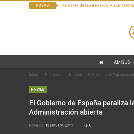
As torres desapareceron. A súa historia
NOVAS
AMIGUS
Inicio
Tecnoloxía
Na Web
El Gobierno de España paral
NA WEB
El Gobierno de España paraliza la
Administración abierta
Nova do
18 January, 2011
0