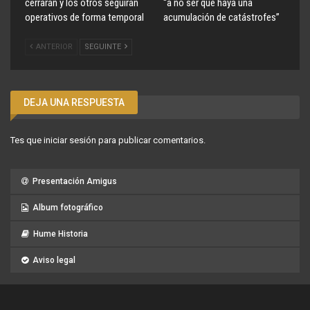
cerrarán y los otros seguirán
“a no ser que haya una
operativos de forma temporal
acumulación de catástrofes”
ANTERIOR
SEGUINTE
DEJA UNA RESPUESTA
Tes que
iniciar sesión
para publicar comentarios.
Presentación Amigus
Album fotográfico
Hume Historia
Aviso legal