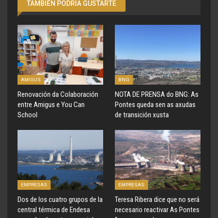
TAMBIÉN PODRÍA GUSTARTE
AMIGUS
BNG
Renovación da Colaboración
NOTA DE PRENSA do BNG: As
entre Amigus e You Can
Pontes queda sen as axudas
School
de transición xusta
EMPRESAS
EMPRESAS
Dos de los cuatro grupos de la
Teresa Ribera dice que no será
central térmica de Endesa
necesario reactivar As Pontes