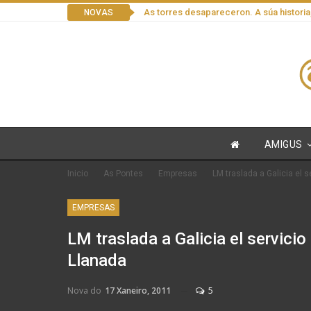
As torres desapareceron. A súa historia
NOVAS
AMIGUS
Inicio
As Pontes
Empresas
LM traslada a Galicia el 
EMPRESAS
LM traslada a Galicia el servicio
Llanada
Nova do
17 Xaneiro, 2011
5