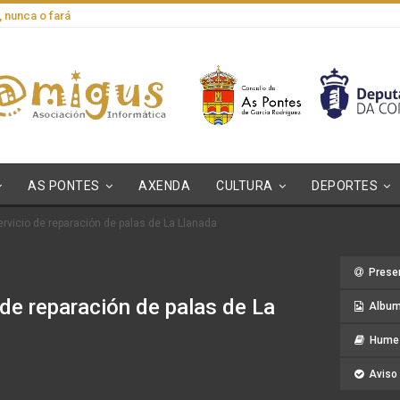
, nunca o fará
AS PONTES
AXENDA
CULTURA
DEPORTES
servicio de reparación de palas de La Llanada
Prese
 de reparación de palas de La
Album
Hume 
Aviso 