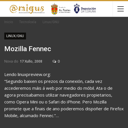
Inicio
Tecnoloxía
Linux/GNU
LINUX/GNU
Mozilla Fennec
Nova do
17 Xullo, 2008
0
Lendo linuxpreview.org:
“Segundo baixen os prezos da conexión, cada vez
accederemos máis á web por medio do móbil. Ata o de
agora precisabamos utilizar navegadores propietarios,
como Opera Mini ou o Safari do iPhone. Pero Mozilla
promete que a finais de ano poderemos dispoñer de Firefox
Mobile, alcumado Fennec.”…