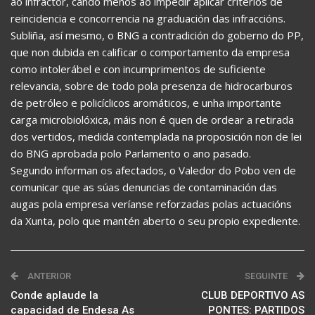
ao infractor, cando menos ao impedir aplicar criterios de
reincidencia e concorrencia na graduación das infraccións.
Subliña, así mesmo, o BNG a contradición do goberno do PP,
que non dubida en calificar o comportamento da empresa
como intolerábel e con incumprimentos de suficiente
relevancia, sobre de todo pola presenza de hidrocarburos
de petróleo e policíclicos aromáticos, e unha importante
carga microbiolóxica, máis non é quen de ordear a retirada
dos vertidos, medida contemplada na proposición non de lei
do BNG aprobada polo Parlamento o ano pasado.
Segundo informan os afectados, o Valedor do Pobo ven de
comunicar que as súas denuncias de contaminación das
augas pola empresa veríanse reforzadas polas actuacións
da Xunta, polo que mantén aberto o seu propio expediente.
ANTERIOR
SEGUINTE
Conde aplaude la
CLUB DEPORTIVO AS
capacidad de Endesa As
PONTES: PARTIDOS