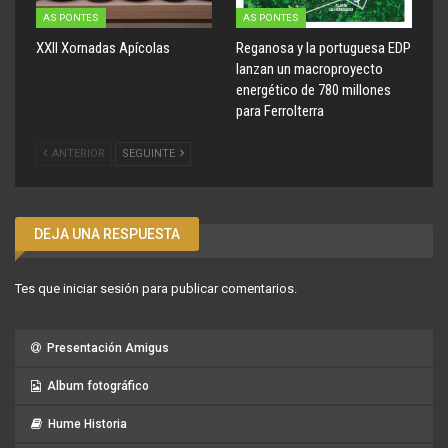
AS PONTES
AS PONTES
XXII Xornadas Apícolas
Reganosa y la portuguesa EDP
lanzan un macroproyecto
energético de 780 millones
para Ferrolterra
ANTERIOR
SEGUINTE
DEJA UNA RESPUESTA
Tes que
iniciar sesión
para publicar comentarios.
Presentación Amigus
Album fotográfico
Hume Historia