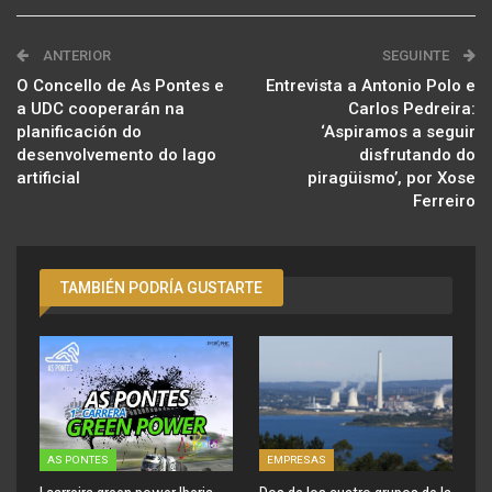
ANTERIOR
SEGUINTE
O Concello de As Pontes e
Entrevista a Antonio Polo e
a UDC cooperarán na
Carlos Pedreira:
planificación do
‘Aspiramos a seguir
desenvolvemento do lago
disfrutando do
artificial
piragüismo’, por Xose
Ferreiro
TAMBIÉN PODRÍA GUSTARTE
AS PONTES
EMPRESAS