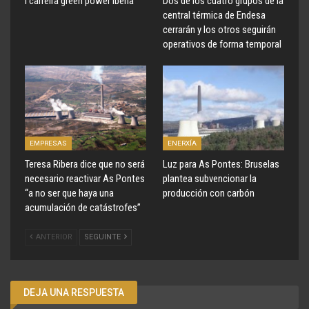
I carreira green power Iberia
Dos de los cuatro grupos de la
central térmica de Endesa
cerrarán y los otros seguirán
operativos de forma temporal
EMPRESAS
ENERXÍA
Teresa Ribera dice que no será
Luz para As Pontes: Bruselas
necesario reactivar As Pontes
plantea subvencionar la
“a no ser que haya una
producción con carbón
acumulación de catástrofes”
ANTERIOR
SEGUINTE
DEJA UNA RESPUESTA