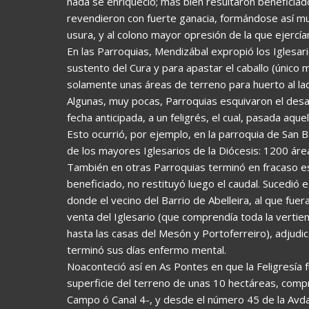
nada se enriqueció; más bien resultaron beneficia
revendieron con fuerte ganacia, formándose así mu
usura, y al colono mayor opresión de la que ejercía
En las Parroquias, Mendizábal expropió los Iglesar
sustento del Cura y para apastar el caballo (único
solamente unas áreas de terreno para huerto al lad
Algunas, muy pocas, Parroquias esquivaron el desa
fecha anticipada, a un feligrés, el cual, pasada aquel
Esto ocurrió, por ejemplo, en la parroquia de San 
de los mayores Iglesarios de la Diócesis: 1200 área
También en otras Parroquias terminó en fracaso e
beneficiado, no restituyó luego el caudal. Sucedió
donde el vecino del Barrio de Abelleira, al que fuer
venta del Iglesario (que comprendía toda la verti
hasta las casas del Mesón y Portoferreiro), adjudic
terminó sus días enfermo mental.
Noaconteció así en As Pontes en que la Feligresía 
superficie del terreno de unas 10 hectáreas, compr
Campo ó Canal 4-, y desde el número 45 de la Avda