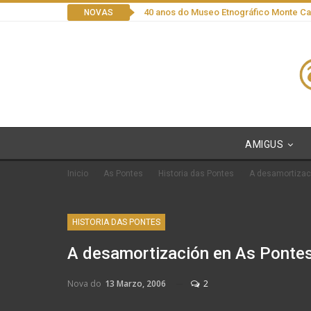
40 anos do Museo Etnográfico Monte C
NOVAS
AMIGUS
Inicio
As Pontes
Historia das Pontes
A desamortizac
HISTORIA DAS PONTES
A desamortización en As Ponte
Nova do
13 Marzo, 2006
2