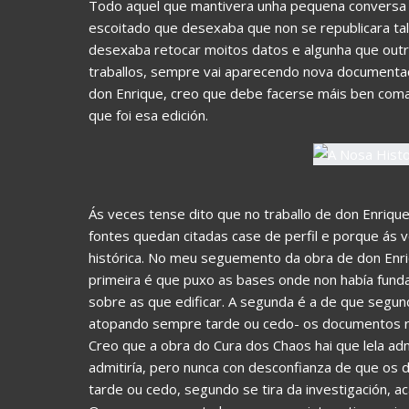
Todo aquel que mantivera unha pequena conversa so
escoitado que desexaba que non se republicara ta
desexaba retocar moitos datos e algunha que outra
traballos, sempre vai aparecendo nova documentaci
don Enrique, creo que debe facerse máis ben co
que foi esa edición.
Ás veces tense dito que no traballo de don Enrique
fontes quedan citadas case de perfil e porque ás
histórica. No meu seguemento da obra de don Enri
primeira é que puxo as bases onde non había funda
sobre as que edificar. A segunda é a de que segund
atopando sempre tarde ou cedo- os documentos re
Creo que a obra do Cura dos Chaos hai que lela ad
admitiría, pero nunca con desconfianza de que os
tarde ou cedo, segundo se tira da investigación, 