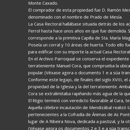
Monte Caxado.
El comprador de esta propiedad fue D. Ramón Mesía, 
denominado con el nombre de Prado de Mesía.
La Casa Rectoral hallábase situada detrás de los a
Ferrol hasta hace unos años en que fue demolida. S
corresponde a la primitiva Capilla de Sta. María Ma
Poseía un corral y 10 áreas de huerta. Todo ello fu
para edificar con su importe la actual Casa Rectoral 
En el Archivo Parroquial se conserva el expediente 
terrateniente Manuel Cora, que comprueba la ubicaci
popular (Véxase agora o documento 1 e a súa trans
Conforme este legajo, de finales del siglo XVIII, el
propiedad de la Iglesia y la del terrateniente. Amba
Cora se extralimitaba rapiñando más agua de la que
El litigio terminó con veredicto favorable al Cura, 
Aquella célebre incautación de Mendizábal realizó
pertenecientes a la Cofradía de Ánimas de As Pontes
lugar de A Ribeira Nova, dedicada a pastizal, y la ot
(Véxase agora os documentos 2 e 3 e a súa transcr