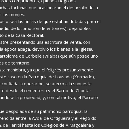
dos los compradores, quienes luego los
chas fortunas que ocasionaron el desarrollo de la
n los monjes.
ios o sea las fincas de que estaban dotadas para el
 medio de locomoción de entonces), dejándoles
o de la Casa Rectoral.
stre presentando una escritura de venta, con
la época aciaga, devolvió los bienes a la Iglesia.
Bartolomé de Corbelle (Villalba) que aún posee uno
s de territorio.
sta maniobra, ya que el feligrés presuntamente
 este caso en la Parroquia de Lousada (Xermade),
a confiada la operación, se aferró a la supuesta
ente desde el cementerio y el Barrio de Choutar
ándose la propiedad, y, con tal motivo, el Párroco
fue despojada de su patrimonio parroquial: la
endída entre la Avda. de Ortigueira y el Rego do
. de Ferrol hasta los Colegios de A Magdalena y