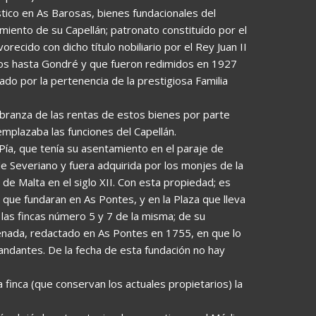
stico en As Barosas, bienes fundacionales del
miento de su Capellán; patronato constituído por el
ecido con dicho título nobiliario por el Rey Juan II
os hasta Gondré y que fueron redimidos en 1927
do por la pertenencia de la prestigiosa Familia
obranza de las rentas de estos bienes por parte
mplazaba las funciones del Capellán.
ía, que tenía su asentamiento en el paraje de
de Severiano y fuera adquirida por los monjes de la
e Malta en el siglo XII. Con esta propiedad; es
l que fundaran en As Pontes, y en la Plaza que lleva
n las fincas número 5 y 7 de la misma; de su
enada, redactado en As Pontes en 1755, en que lo
andantes. De la fecha de esta fundación no hay
finca (que conservan los actuales propietarios) la