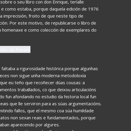
bre o seu libro con don Enrique, teríalle
l e como estaba, porque daquela edición de 1976
 imprecisión, froito de que neste tipo de
ón. Por este motivo, de republicarse o libro de
ma homenaxe e como colección de exemplares do
 faltaba a rigurosidade histórica porque algunhas
 veces non sigue unha moderna metodoloxía
que eu teño que recoñecer dúas cousas: a
mentos traballados, co que deixou articulacións
o fun afondando no estudio da historia local fun
ais que lle serviron para as súas argumentacións.
mitindo fallos, que el mesmo coa súa humildade
 datos non sexan reais e fundamentados, porque
acaban aparecendo por algures.