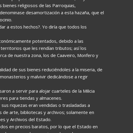
s bienes religiosos de las Parroquias,
denominase desamortización a esta hazaña, que el
cinio.
dar a estos hechos?. Yo diría que todos los
conómicamente potentados, debido a las
erritorios que les rendían tributos; así los
erca de nuestra zona, los de Caaveiro, Monfero y
alidad de sus bienes reduciéndoles a la miseria, de
monasterios y malvivir dedicándose a regir
ron a servir para alojar cuarteles de la Milicia
leres para tiendas y almacenes.
y sus riquezas eran vendidas o trasladadas a
 de arte, bibliotecas y archivos; solamente en
les y Archivos del Estado.
os en precios baratos, por lo que el Estado en