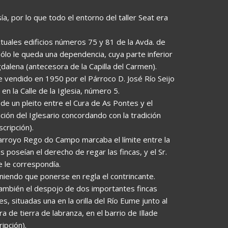
por lo que todo el entorno del taller Seat era
ctuales edificios números 75 y 81 de la Avda. de
ólo le queda una dependencia, cuya parte inferior
gdalena (antecesora de la Capilla del Carmen).
e vendido en 1950 por el Párroco D. José Río Seijo
en la Calle de la Iglesia, número 5.
de un pleito entre el Cura de As Pontes y el
ón del Iglesario concordando con la tradición
cripción).
 arroyo Rego do Campo marcaba el límite entre la
s poseían el derecho de regar las fincas, y el Sr.
 le correspondía.
teniendo que ponerse en regla el contrincante.
 también el despojo de dos importantes fincas
, situadas una en la orilla del Río Eume junto al
ra de tierra de labranza, en el barrio de Illade
ipción).