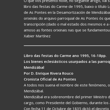
O que vos presento hoxe, no seguinte artigo, vai s
libro das festas do Carme de 1995, baixo o título 
de As Pontes en la Desamortización de Mendizába
orixináis do arquivo parroquial de As Pontes ós qu
transcripción (dado o mal estado dos mesmos e a di
amoso as fontes orixinais nas que se fundamentou 
Xabier Martínez
Libro das festas do Carme ano 1995, 16-18pp.
Los bienes eclesiásticos usurpados a las parroq
Mendizábal
Por D. Enrique Rivera Rouco
Cronista Oficial de As Pontes
A todos nos suena el nombre de este fenómeno, ocu
Mendizábal.
Mendizábal era sobrenombre del primer Ministro de
cargo, como Presidente del Gobierno, durante los
Con fecha 11 de Octubre de 1835 dictó el decreto 