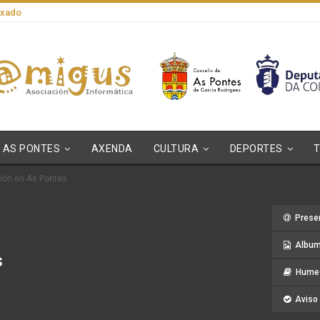
axado
AS PONTES
AXENDA
CULTURA
DEPORTES
ión en As Pontes
Prese
Album
s
Hume 
Aviso 