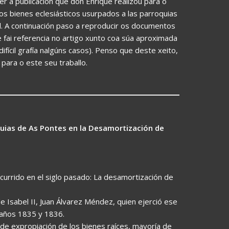
er a publicación que don Enrique realizou para o
Los bienes eclesiásticos usurpados a las parroquias
l. A continuación paso a reproducir os documentos
e fai referencia no artigo xunto coa súa aproximada
fícil grafía nalgúns casos). Penso que deste xeito,
para o este seu traballo.
uias de As Pontes en la Desamortización de
rrido en el siglo pasado: La desamortización de
 Isabel II, Juan Álvarez Méndez, quien ejerció ese
 años 1835 y 1836.
de expropiación de los bienes raíces, mayoría de