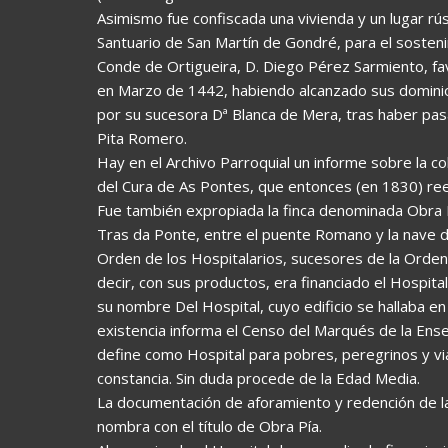
Asimismo fue confiscada una vivienda y un lugar rú
Santuario de San Martín de Gondré, para el sosteni
Conde de Ortigueira, D. Diego Pérez Sarmiento, favor
en Marzo de 1442, habiendo alcanzado sus domini
por su sucesora Dª Blanca de Mera, tras haber pasa
Pita Romero.
Hay en el Archivo Parroquial un informe sobre la c
del Cura de As Pontes, que entonces (en 1830) ree
Fue también expropiada la finca denominada Obra P
Tras da Ponte, entre el puente Romano y la nave 
Orden de los Hospitalarios, sucesores de la Orden d
decir, con sus productos, era financiado el Hospita
su nombre Del Hospital, cuyo edificio se hallaba e
existencia informa el Censo del Marqués de la Ens
define como Hospital para pobres, peregrinos y vi
constancia. Sin duda procede de la Edad Media.
La documentación de aforamiento y redención de la 
nombra con el título de Obra Pía.