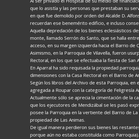
Al ser privado el Hospital de su medio de financiac
que lo asistía y las personas que prestaban su serv
en que fue demolido por orden del Alcalde D. Alfo
recuerdan ese benemérito edificio, e incluso conse
Aquella depredación de los bienes eclesiásticos d
monte, llamado Serrón do Santo, que se halla entre 
acceso, en su margen izquierda hacia el Barrio de 
Asimismo, en la Parroquia de Vilavella, fueron usur
Rectoral, en los que se efectuaba la fiesta de San 
En Aparral ha sido requisada la propiedad parroqu
dimensiones con la Casa Rectoral en el Barrio de Ar
Según los libros del Archivo de esta Parroquia, en
agregada a Roupar con la categoría de Feligresía An
Actualmente sólo se aprecia la cimentación de la ca
que los ejecutores de Mendizábal se les pasó expro
posee la Parroquia en la vertiente del Barrio de L
propiedad de Las Animas.
De igual manera perdieron sus bienes las restante
porque aún no estaba constituída como Parroquia).