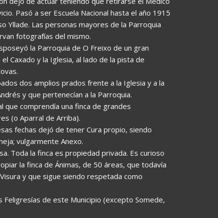
ión dejó de actuar teniendo que retirarse el Médico
icio. Pasó a ser Escuela Nacional hasta el año 1915
nso Yllade. Las personas mayores de la Parroquia
rvan fotografías del mismo.
esposeyó la Parroquia de O Freixo de un gran
el Caxado y la Iglesia, al lado de la pista de
Covas.
pados dos amplios prados frente a la Iglesia y a la
Andrés y que pertenecían a la Parroquia.
ial que comprendía una finca de grandes
es (o Aparral de Arriba).
 esas fechas dejó de tener Cura propio, siendo
eja; vulgarmente Anexo.
sa. Toda la finca es propiedad privada. Es curioso
piar la finca de Ánimas, de 50 áreas, que todavía
a Visura y que sigue siendo respetada como
s Feligresías de este Municipio (excepto Somede,