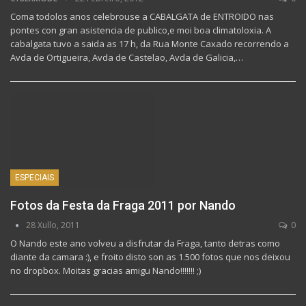
Coma todolos anos celebrouse a CABALGATA de ENTROIDO nas
pontes con gran asistencia de publico,e moi boa climatoloxia. A
cabalgata tuvo a saida as 17 h, da Rua Monte Caxado recorrendo a
Avda de Ortigueira, Avda de Castelao, Avda de Galicia,…
ESPECIAIS
Fotos da Festa da Fraga 2011 por Nando
28 Xullo, 2011
0
O Nando este ano volveu a disfrutar da Fraga, tanto detras como
diante da camara :), e froito disto son as 1.500 fotos que nos deixou
no dropbox. Moitas gracias amigu Nando!!!!!!! ;)