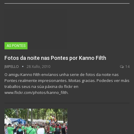
AS PONTES
Fotos da noite nas Pontes por Kanno Filth
JMPELLO
28 Xullo, 2010
14
O amigu Kanno Filth envíanos unha serie de fotos da noite nas
Pontes realmente impresionantes. Moitas gracias. Podedes ver máis
traballos seus na súa páxina do flickr en
www.flickr.com/photos/kanno_filth.