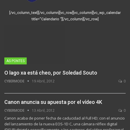
[/vc_column_text][/vc_column][vc_row][vc_column][vc_wp_calendar
title=”Calendario “][/vc_column][/vc_row]
AS PONTES
O lago xa está cheo, por Soledad Souto
CYBERMODE
19 Abril, 2012
0
Canon anuncia su apuesta por el vídeo 4K
CYBERMODE
13 Abril, 2012
0
Canon acaba de poner fecha de caducidad al Full HD; con el anuncio
del lanzamiento de la nueva EOS-1D C, una cámara réflex digital
(DSLR) dirigida específicamente a los sectores del vídeo profesional