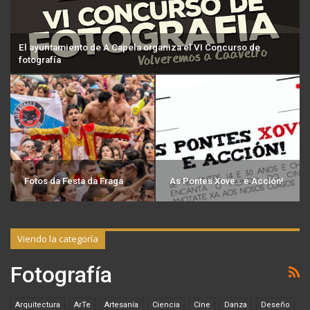
El ayuntamiento de A Capela organiza el VI Concurso de
fotografía
Fotos da Festa da Fraga
As Pontes Xove… e Acción!
Viendo la categoría
Fotografía
Arquitectura
ArTe
Artesanía
Ciencia
Cine
Danza
Deseño