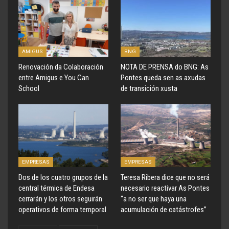
AMIGUS
BNG
Renovación da Colaboración
NOTA DE PRENSA do BNG: As
entre Amigus e You Can
Pontes queda sen as axudas
School
de transición xusta
EMPRESAS
EMPRESAS
Dos de los cuatro grupos de la
Teresa Ribera dice que no será
central térmica de Endesa
necesario reactivar As Pontes
cerrarán y los otros seguirán
“a no ser que haya una
operativos de forma temporal
acumulación de catástrofes”