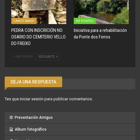
CANTO MAIS?
AS PONTES
PEDRA CON INSCRICIÓN NO
Iniciativa para a rehabilitación
OSARIO DO CEMITERIO VELLO
da Ponte dos Ferros
DO FREIXO
ANTERIOR
SEGUINTE
DEJA UNA RESPUESTA
Tes que
iniciar sesión
para publicar comentarios.
Presentación Amigus
Album fotográfico