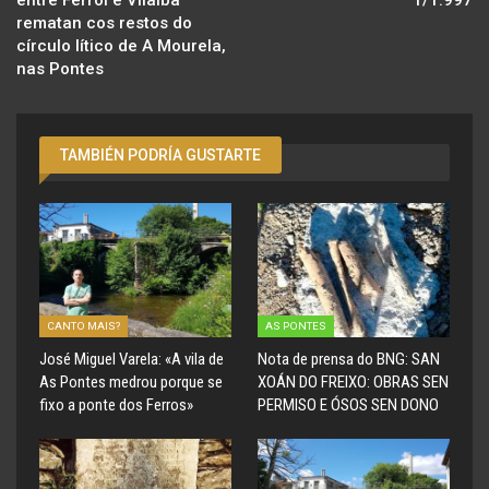
entre Ferrol e Vilalba
1/1.997
rematan cos restos do
círculo lítico de A Mourela,
nas Pontes
TAMBIÉN PODRÍA GUSTARTE
CANTO MAIS?
AS PONTES
José Miguel Varela: «A vila de
Nota de prensa do BNG: SAN
As Pontes medrou porque se
XOÁN DO FREIXO: OBRAS SEN
fixo a ponte dos Ferros»
PERMISO E ÓSOS SEN DONO