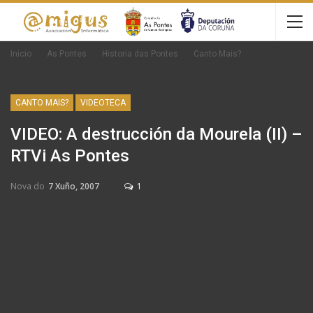
Inicio
As Pontes
Historia das Pontes
Canto Mais?
CANTO MAIS?
VIDEOTECA
VIDEO: A destrucción da Mourela (II) –
RTVi As Pontes
Nova do
7 Xuño, 2007
1