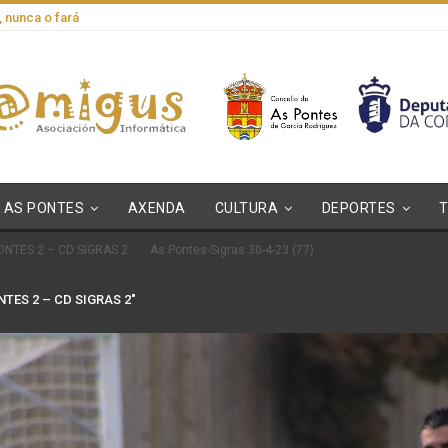
, nunca o fará
AS PONTES
AXENDA
CULTURA
DEPORTES
NTES 2 – CD SIGRAS 2
As Pontes-Sigras 30-4-23 (77)
TES 2 – CD SIGRAS 2"