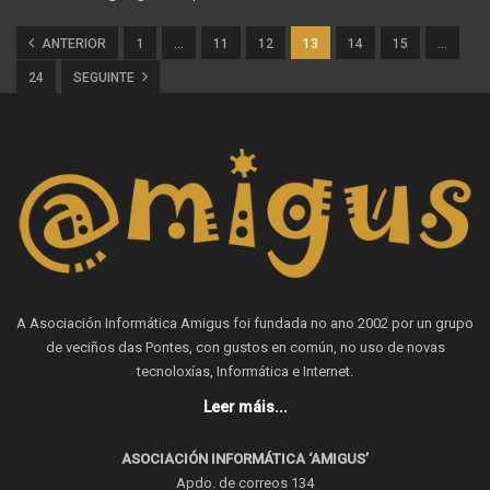
ANTERIOR
1
…
11
12
13
14
15
…
24
SEGUINTE
A Asociación Informática Amigus foi fundada no ano 2002 por un grupo
de veciños das Pontes, con gustos en común, no uso de novas
tecnoloxías, Informática e Internet.
Leer máis...
ASOCIACIÓN INFORMÁTICA ‘AMIGUS’
Apdo. de correos 134