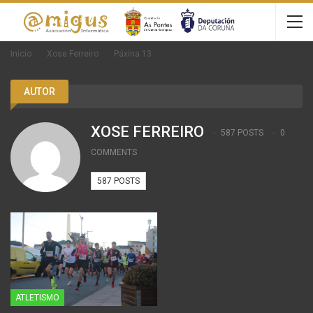
Inicio
Xose Ferreiro
Páxina 13
AUTOR
XOSE FERREIRO
587 POSTS
0
COMMENTS
587 POSTS
ATLETISMO