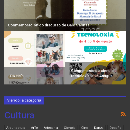
Conmemoración do discurso de Galo Salinas
Campamento de ciencia e
Dixitic’s
tecnoloxía 2025 Amigus
Viendo la categoría
Cultura
Arquitectura
ArTe
Artesanía
Ciencia
Cine
Danza
Deseño