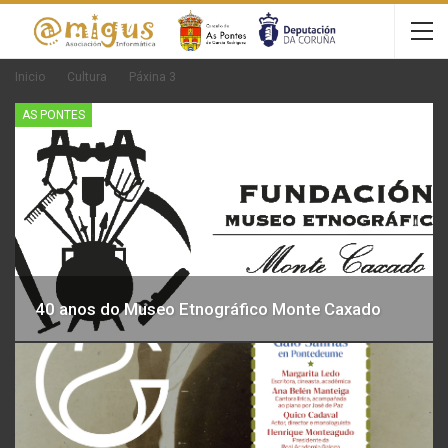
Inicio
Cultura
Páxina 3
AS PONTES
40 anos do Museo Etnográfico Monte Caxado