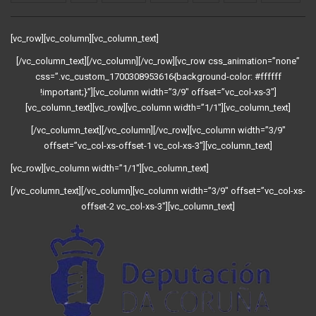
[vc_row][vc_column][vc_column_text]
[/vc_column_text][/vc_column][/vc_row][vc_row css_animation=”none”
css=”.vc_custom_1700308953616{background-color: #ffffff
!important;}”][vc_column width=”3/9″ offset=”vc_col-xs-3″]
[vc_column_text][vc_row][vc_column width=”1/1″][vc_column_text]
[/vc_column_text][/vc_column][/vc_row][vc_column width=”3/9″
offset=”vc_col-xs-offset-1 vc_col-xs-3″][vc_column_text]
[vc_row][vc_column width=”1/1″][vc_column_text]
[/vc_column_text][/vc_column][vc_column width=”3/9″ offset=”vc_col-xs-
offset-2 vc_col-xs-3″][vc_column_text]