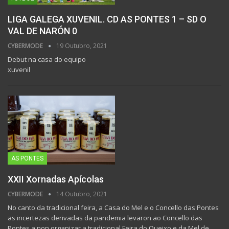
LIGA GALEGA XUVENIL. CD AS PONTES 1 – SD O
VAL DE NARÓN 0
CYBERMODE
19 Outubro, 2021
Debut na casa do equipo
xuvenil
AS PONTES
XXII Xornadas Apícolas
CYBERMODE
14 Outubro, 2021
No canto da tradicional feira, a Casa do Mel e o Concello das Pontes
as incertezas derivadas da pandemia levaron ao Concello das
Pontes a non organizar a tradicional Feira do Queixo e da Mel de