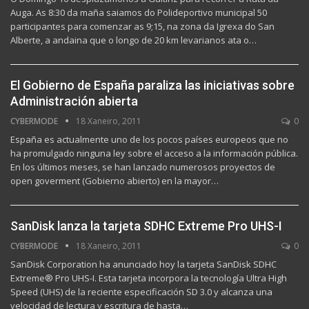
Auga. As 8:30 da maña saiamos do Polideportivo municipal 50
participantes para comenzar as 9;15, na zona da Igrexa do San
Alberte, a andaina que o longo de 20 km levarianos ata o…
El Gobierno de España paraliza las iniciativas sobre
Administración abierta
CYBERMODE
18 Xaneiro, 2011
0
España es actualmente uno de los pocos países europeos que no
ha promulgado ninguna ley sobre el acceso a la información pública.
En los últimos meses, se han lanzado numerosos proyectos de
open goverment (Gobierno abierto) en la mayor…
SanDisk lanza la tarjeta SDHC Extreme Pro UHS-I
CYBERMODE
18 Xaneiro, 2011
0
SanDisk Corporation ha anunciado hoy la tarjeta SanDisk SDHC
Extreme® Pro UHS-I. Esta tarjeta incorpora la tecnología Ultra High
Speed (UHS) de la reciente especificación SD 3.0 y alcanza una
velocidad de lectura y escritura de hasta…