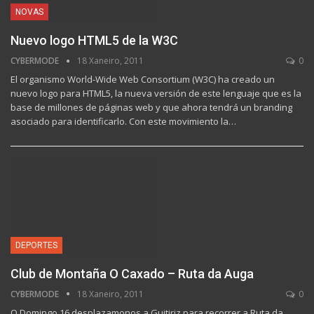
NOVAS
Nuevo logo HTML5 de la W3C
CYBERMODE
18 Xaneiro, 2011
0
El organismo World-Wide Web Consortium (W3C) ha creado un
nuevo logo para HTML5, la nueva versión de este lenguaje que es la
base de millones de páginas web y que ahora tendrá un branding
asociado para identificarlo. Con este movimiento la…
DEPORTES
Club de Montaña O Caxado – Ruta da Auga
CYBERMODE
18 Xaneiro, 2011
0
O Domingo 16 desplazamonos a Guitiriz para recorrer a Ruta da