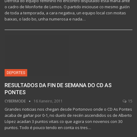
Derrota do equipo feminino no encontro disputado esta mañá ante
o cadro de Monforte de Lemos. O partido iniciouse co mesmo guión
de toda a temporada, a cara negativa, un equipo local con moitas
baixas, o lado bo, unha numerosa e nada…
DEPORTES
RESULTADOS DA FIN DE SEMANA DO CD AS
PONTES
CYBERMODE
16 Xaneiro, 2011
15
Grandes noticias nos chegan desde Portonovo onde o CD As Pontes
acaba de gañar por 0-1, no duelo de recén ascendidos os de Alberto
López acadan 3 puntos vitais co que agora son novenos con 30
puntos. Todo é pouco tendo en conta os tres…