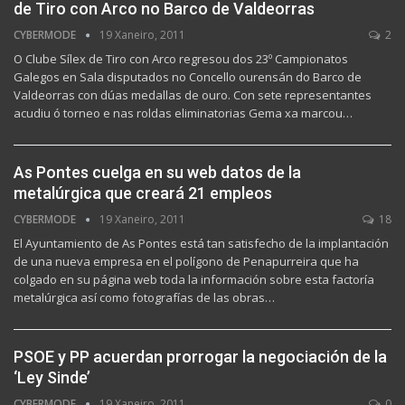
de Tiro con Arco no Barco de Valdeorras
CYBERMODE
19 Xaneiro, 2011
2
O Clube Sílex de Tiro con Arco regresou dos 23º Campionatos
Galegos en Sala disputados no Concello ourensán do Barco de
Valdeorras con dúas medallas de ouro. Con sete representantes
acudiu ó torneo e nas roldas eliminatorias Gema xa marcou…
As Pontes cuelga en su web datos de la
metalúrgica que creará 21 empleos
CYBERMODE
19 Xaneiro, 2011
18
El Ayuntamiento de As Pontes está tan satisfecho de la implantación
de una nueva empresa en el polígono de Penapurreira que ha
colgado en su página web toda la información sobre esta factoría
metalúrgica así como fotografías de las obras…
PSOE y PP acuerdan prorrogar la negociación de la
‘Ley Sinde’
CYBERMODE
19 Xaneiro, 2011
0