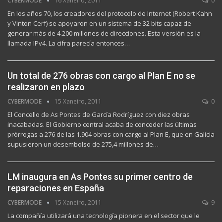
CYBERMODE
16 Xaneiro, 2011
0
En los años 70, los creadores del protocolo de Internet (Robert Kahn
y Vinton Cerf) se apoyaron en un sistema de 32 bits capaz de
generar más de 4.200 millones de direcciones. Esta versión es la
llamada IPv4. La cifra parecía entonces…
Un total de 276 obras con cargo al Plan E no se
realizaron en plazo
CYBERMODE
15 Xaneiro, 2011
0
El Concello de As Pontes de García Rodríguez con diez obras
inacabadas. El Gobierno central acaba de conceder las últimas
prórrogas a 276 de las 1.904 obras con cargo al Plan E, que en Galicia
supusieron un desembolso de 275,4 millones de…
LM inaugura en As Pontes su primer centro de
reparaciones en España
CYBERMODE
15 Xaneiro, 2011
9
La compañía utilizará una tecnología pionera en el sector que le