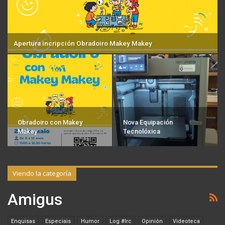
Apertura incripción Obradoiro Makey Makey
Obradoiro con Makey
Nova Equipación
Makey
Tecnolóxica
Viendo la categoría
Amigus
Enquisas
Especiais
Humor
Log #irc
Opinión
Videoteca