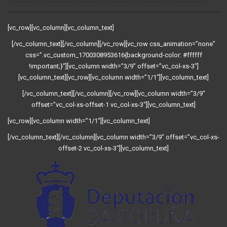
[vc_row][vc_column][vc_column_text]
[/vc_column_text][/vc_column][/vc_row][vc_row css_animation=”none”
css=”.vc_custom_1700308953616{background-color: #ffffff
!important;}”][vc_column width=”3/9″ offset=”vc_col-xs-3″]
[vc_column_text][vc_row][vc_column width=”1/1″][vc_column_text]
[/vc_column_text][/vc_column][/vc_row][vc_column width=”3/9″
offset=”vc_col-xs-offset-1 vc_col-xs-3″][vc_column_text]
[vc_row][vc_column width=”1/1″][vc_column_text]
[/vc_column_text][/vc_column][vc_column width=”3/9″ offset=”vc_col-xs-
offset-2 vc_col-xs-3″][vc_column_text]