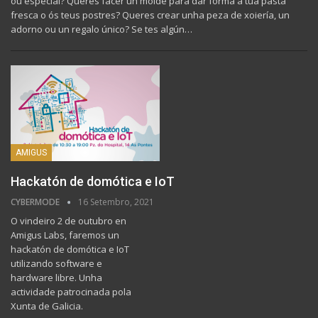
ou especial? Queres facer un molde para dar forma á tua pasta
fresca o ós teus postres? Queres crear unha peza de xoiería, un
adorno ou un regalo único? Se tes algún…
AMIGUS
Hackatón de domótica e IoT
CYBERMODE
16 Setembro, 2021
O vindeiro 2 de outubro en
Amigus Labs, faremos un
hackatón de domótica e IoT
utilizando software e
hardware libre. Unha
actividade patrocinada pola
Xunta de Galicia.