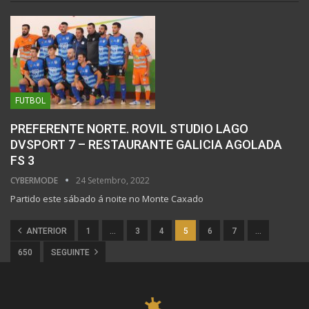
FUTBOL
PREFERENTE NORTE. ROVIL STUDIO LAGO
DVSPORT 7 – RESTAURANTE GALICIA AGOLADA
FS 3
CYBERMODE
24 Setembro, 2022
Partido este sábado á noite no Monte Caxado
ANTERIOR
1
…
3
4
5
6
7
…
650
SEGUINTE