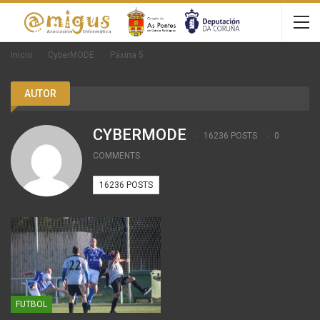
Inicio
CyberMODE
Páxina 5
AUTOR
CYBERMODE
16236 POSTS
0
COMMENTS
16236 POSTS
FUTBOL