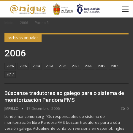
Inicio
2006
Páxina 3
archivos anuales
2006
2026
2025
2024
2023
2022
2021
2020
2019
2018
2017
Búscanse tradutores ao galego para o sistema de
monitorización Pandora FMS
JMPELLO
17 Decembro, 2006
0
Lendo mancomun.org: "Os responsables do sistema de
monitorización libre Pandora FMS buscan tradutores para a súa
versión galega. Actualmente conta con versións en español, inglés,