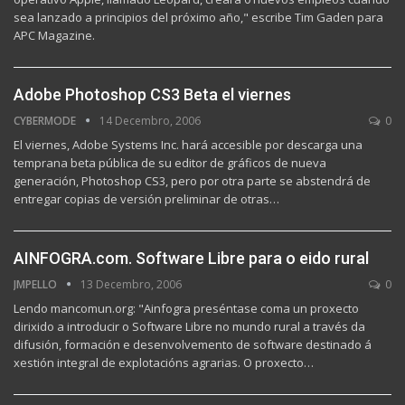
sea lanzado a principios del próximo año," escribe Tim Gaden para
APC Magazine.
Adobe Photoshop CS3 Beta el viernes
CYBERMODE
14 Decembro, 2006
0
El viernes, Adobe Systems Inc. hará accesible por descarga una
temprana beta pública de su editor de gráficos de nueva
generación, Photoshop CS3, pero por otra parte se abstendrá de
entregar copias de versión preliminar de otras…
AINFOGRA.com. Software Libre para o eido rural
JMPELLO
13 Decembro, 2006
0
Lendo mancomun.org: "Ainfogra preséntase coma un proxecto
dirixido a introducir o Software Libre no mundo rural a través da
difusión, formación e desenvolvemento de software destinado á
xestión integral de explotacións agrarias. O proxecto…