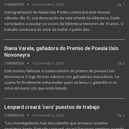
CYBERMODE
14 Decembro, 2006
1
A programación de Nadal das Pontes comezará este mesmo
sábado, día 15, coa decoración da sala infantil da biblioteca. Están
convidados a axudar os socios da biblioteca menores de 10 anos. O
traballo comezará ás once da mañá. A partir das…
Diana Varela, gañadora do Premio de Poesía Uxío
Novoneyra
CYBERMODE
14 Decembro, 2006
0
Este martes fallouse a cuarta edición do premio de poesía Uxío
Novoneyra. E logo de tres edicións con gañadores masculinos, na
cuarta foi finalmente unha muller quen se levou o galardón e os
cinco mil euros cós que está dotado.
Leopard creará ‘cero’ puestos de trabajo
CYBERMODE
14 Decembro, 2006
0
"Los investigadores han descubierto que el nuevo sistema
operativo Apple, llamado Leopard, creará 0 nuevos empleos cuando