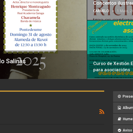
Concertos ilustra
CARMELO
1 Maio, 2
o Salinas
Curso de Xestión E
para asociacións
Prese
Album
Hume 
Aviso 