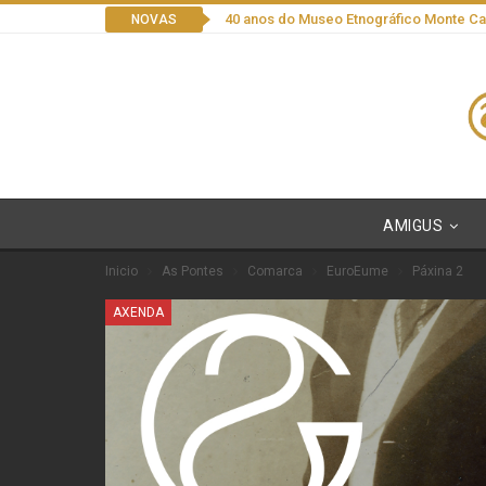
40 anos do Museo Etnográfico Monte C
NOVAS
AMIGUS
Inicio
As Pontes
Comarca
EuroEume
Páxina 2
AXENDA