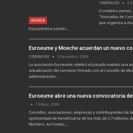
CYBERMODE
9 D
O vindeiro venres,
"Xornadas de Cons
AXENDA
que organiza a Aso
Esta primeira sesión,…
Euroeume y Moeche acuerdan un nuevo conv
CYBERMODE
3 Decembro, 2009
La asociación Euroeume celebró el pasado martes una asa
actualización del convenio firmado con el Concello de Moe
administración…
Euroeume abre una nueva convocatoria del
19 Maio, 2009
Concellos, asociaciones, empresas y contribuyentes de la
oportunidad de beneficiarse de los más de 2,7 millones 
Monfero, As Pontes,…