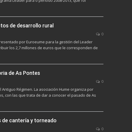
ograma Leader para o periodo 2008-2013, que foi
tos de desarrollo rural
0
presentado por Euroeume para la gestión del Leader
ribuir los 2,7 millones de euros que le corresponden de
oria de As Pontes
0
del Antiguo Régimen. La asociación Hume organiza por
s, con las que trata de dar a conocer el pasado de As
 de cantería y torneado
0