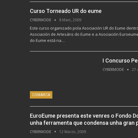
Curso Torneado UR do eume
CYBERMODE
8 Maio, 2009
Este curso organizado pola Asociación UR do Eume dentr
Asociación de Artesáns do Eume e a Asociación Euroeume.
do Eume está na…
I Concurso Pe
CYBERMODE
27 
COMARCA
EuroEume presenta este venres o Fondo 
unha ferramenta que condensa unha gran par
CYBERMODE
12 Marzo, 2009