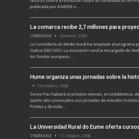
recurso contra a resolución sobre as candidaturas do Pr
publicada por AGADER o…
La comarca recibe 2,7 millones para proyec
CYBERMODE
4 Xaneiro, 2009
La Consellería do Medio Rural ha aceptado el programa 
Galiza 2007-2013. La asociación será la encargada de dist
los fondos europeos…
Hume organiza unas jornadas sobre la hist
19 Outubro, 2008
Serxio Paz hablará el próximo viernes, en la biblioteca, 
quinto año consecutivo sus jornadas de estudios histórico
Pontes y de toda…
La Universidad Rural do Eume oferta cursos
CYBERMODE
11 Outubro, 2008