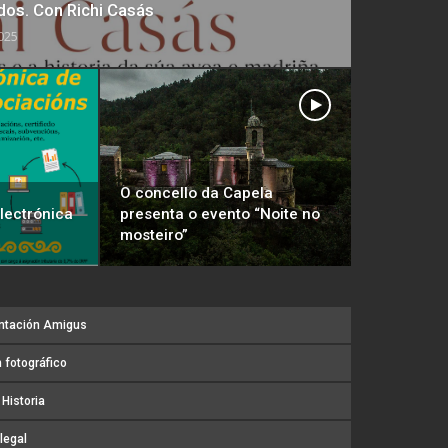
dos. Con Richi Casás
025
O concello da Capela
lectrónica
presenta o evento “Noite no
mosteiro”
ntación Amigus
 fotográfico
Historia
legal