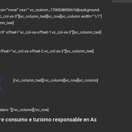
ation=”none” css=”.vc_custom_1700308953616{background-
vc_col-xs-3″][vc_column_text][vc_row][vc_column width=”1/1″]
mn_text]
9″ offset=”vc_col-xs-offset-1 vc_col-xs-3″][vc_column_text]
fset=”vc_col-xs-offset-2 vc_col-xs-3″][vc_column_text]
[/vc_column_text][/vc_column][vc_row][vc_column]
dario “][/vc_column][/vc_row]
re consumo e turismo responsable en As