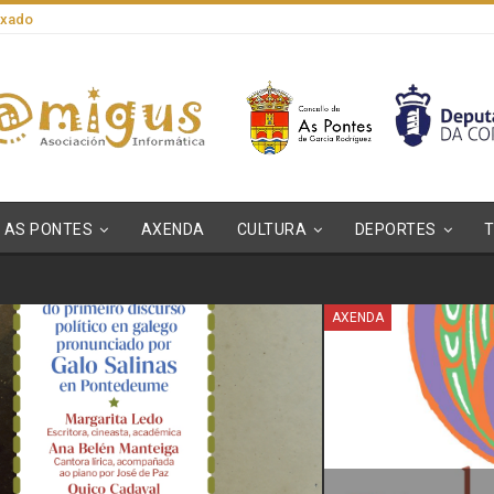
axado
AS PONTES
AXENDA
CULTURA
DEPORTES
AXENDA