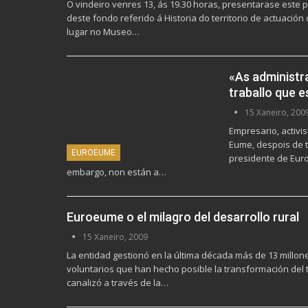
O vindeiro venres 13, ás 19.30 horas, presentarase este
deste fondo referido á Historia do territorio de actuació
lugar no Museo…
«As administr
traballo que e
15 Xaneiro, 200
Empresario, activi
Eume, despois de 
EUROEUME
presidente de Eur
embargo, non están a…
Euroeume o el milagro del desarrollo rural
15 Xaneiro, 2009
La entidad gestionó en la última década más de 13 millone
voluntarios que han hecho posible la transformación del t
canalizó a través de la…