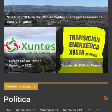
NOTA DE PRENSA do BNG: As Pontes queda sen as axudas de
transición xusta
Xuntos por As Pontes –
Setembro 2022
Voceiro do BNG As Pontes
Viendo la categoría
Política
BNG
Municipais 07
Municipais 11
Municipais 19
PP
PSOE